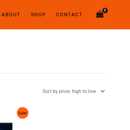
ABOUT
SHOP
CONTACT
rrent
Sale!
ice
00,00 ₾.