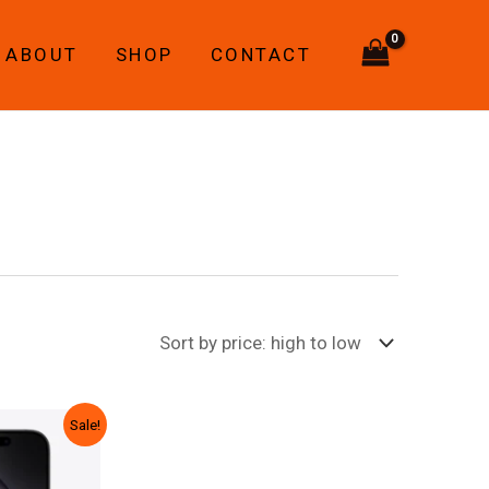
ABOUT
SHOP
CONTACT
rrent
Sale!
ice
50,00 ₾.