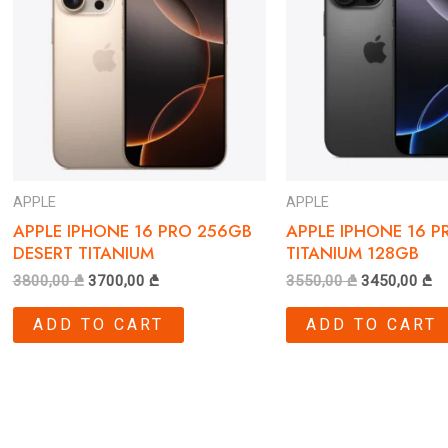
APPLE
APPLE
APPLE IPHONE 16 PRO 256GB
APPLE IPHONE 16 P
DESERT TITANIUM
TITANIUM 128GB
3800,00
₾
3700,00
₾
3550,00
₾
3450,00
₾
ADD TO CART
ADD TO CART