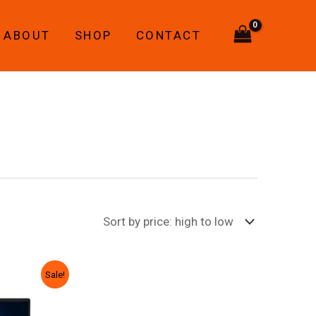
ABOUT
SHOP
CONTACT
rrent
Sale!
ice
00,00 ₾.